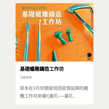
基礎蠟雕鑄造工作坊
活動報導
原本在3月份開設但因疫情延期的蠟
雕工作坊來囉!(灑花~~灑花…