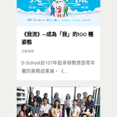
D-Day
實作中心
NTU Beyond Border
⁺SDGs
Tel : +886 2 3366 1869
Address : 100047
《我流》—成為「我」的100 種
思源街18號卓越研究大樓
姿態
Room 409, Building for
活動報導
Research Excellence. N
Siyuan St, Zhongzheng D
D-School自107年起承辦教育部青年
Taipei City 100047, Tai
署的業務成果展，《…