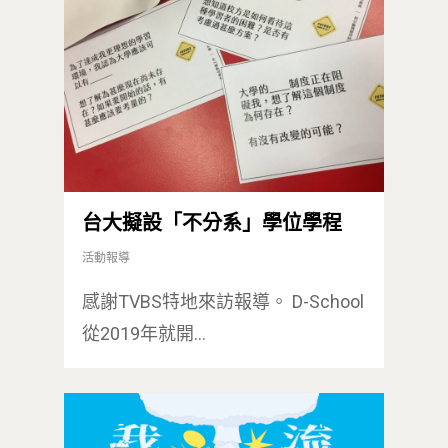
最新消息
關於我們
台大擬設「不分系」學位學程
業務單位
活動報導
學院簡介
感謝TVBS特地來訪報導。 D-School
相關計畫
相關法規
創新教育中心
從2019年就開…
相關表單
團隊成員
創新領域學士學位學程
跟著董總實習
D電子報
領域專長
創意創業學分學程
企業出題X臺大解題
EN
24hrs D
領導學分學程
探索學習計畫