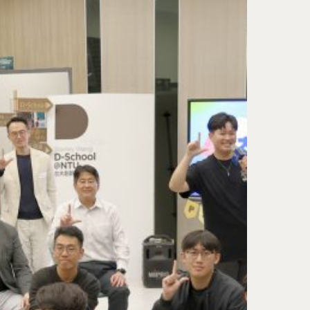
Tel : +886 2 3366 1869
Address : 100047臺北市中正區思
卓越研究大樓409室
Room 409, Building for Research
Excellence. No.18, Siyuan St, Zhon
Dist, Taipei City 100047, Taiwan