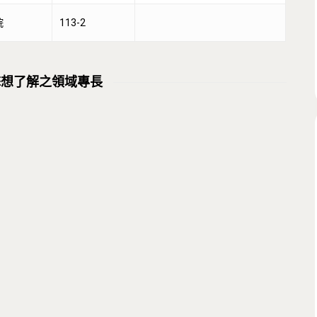
院
113-2
擊想了解之領域專長