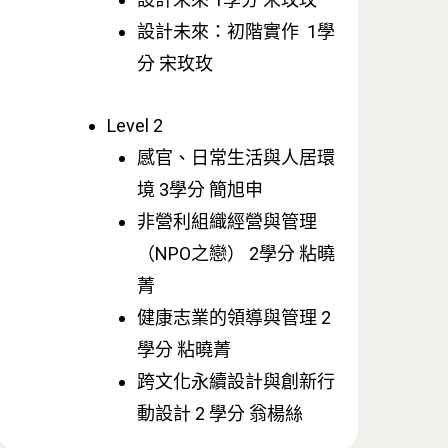
設計未來：初階實作 1學
分 宋玫玫
Tel : +886 2 3366 1869
Level 2
Address : 100047臺北市中正區思
感官、日常生活與人居環
卓越研究大樓409室
境 3學分 簡旭申
Room 409, Building for Research
非營利組織經營與管理
Excellence. No.18, Siyuan St, Zhon
（NPO之戀） 2學分 粘曉
Dist, Taipei City 100047, Taiwan
菁
健康志業的領導與管理 2
學分 粘曉菁
跨文化永續設計與創新行
動設計 2 學分 翁楊絲