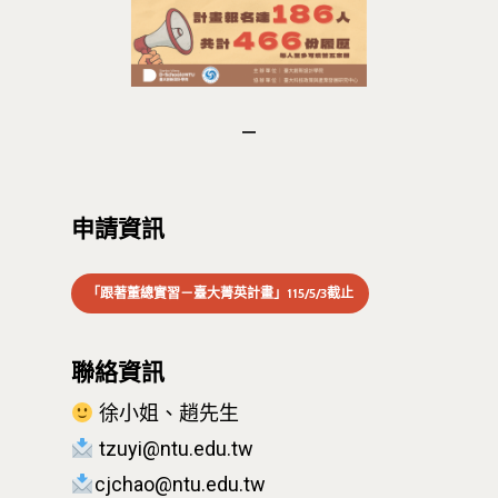
D-Day
實作中心
NTU Beyond Border
⁺SDGs
Tel : +886 2 3366 1869
Address : 100047
思源街18號卓越研究大樓
Room 409, Building for
申請資訊
Research Excellence. N
Siyuan St, Zhongzheng D
「跟著董總實習－臺大菁英計畫」115/5/3截止
Taipei City 100047, Tai
聯絡資訊
徐小姐、趙先生
tzuyi@ntu.edu.tw
cjchao@ntu.edu.tw