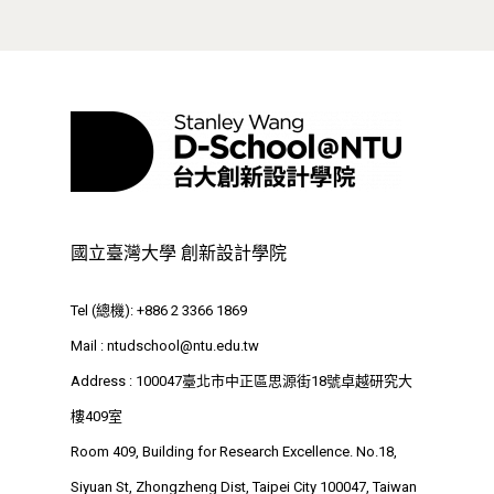
提供學生履歷資料予合作企業。為維
計畫
，主要目的在於提供學生一個真
持計畫之公平性與作業一致性，有意
實且貼近職場的學習經驗，而非以課
參與「跟著董總實習－臺大菁英計
堂修課或成績評量為導向。
畫」之學生須依計畫流程辦理，請勿
自行寄送履歷，以避免造成作業上的
困擾。
國立臺灣大學 創新設計學院
Tel (總機): +886 2 3366 1869
Mail :
ntudschool@ntu.edu.tw
Address : 100047臺北市中正區思源街18號卓越研究大
樓409室
Room 409, Building for Research Excellence. No.18,
Siyuan St, Zhongzheng Dist, Taipei City 100047, Taiwan