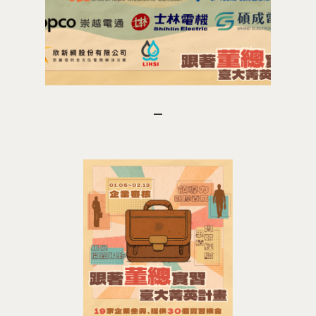
最新消息
關於我們
業務單位
學院簡介
相關計畫
相關法規
創新教育中心
相關表單
團隊成員
創新領域學士學位學程
跟著董總實習
D電子報
領域專長
創意創業學分學程
企業出題X臺大解題
EN
24hrs D
領導學分學程
探索學習計畫