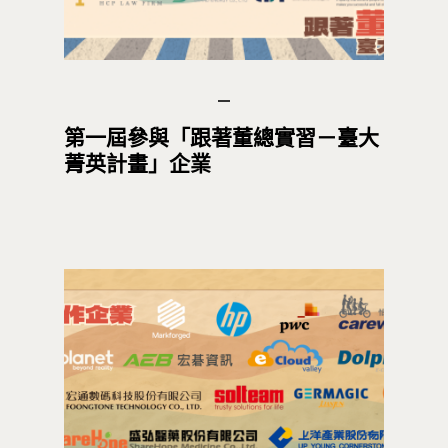
第一屆參與「跟著董總實習－臺大
菁英計畫」企業