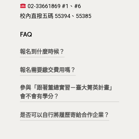
02-33661869 #1、#6
校內直撥五碼 55394、55385
FAQ
報名到什麼時候？
報名需要繳交費用嗎？
第二屆「跟著董總實習－臺大菁英計
畫
」
開放
申請
至
115/5/3
截止。
參與「跟著董總實習－臺大菁英計畫」
提供學生實習機會，報名不需要繳交
後續若有新的企業、非營利組織等參
會不會有學分？
費用。
與，會再將訊息公告。
是否可以自行將履歷寄給合作企業？
本計畫
不以學分方式進行
。
「跟著董總實習－臺大菁英計畫」屬
本計畫係由創新設計學院統一彙整並
於
非學分制的實務學習與職涯探索型