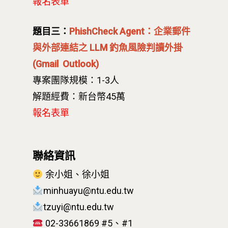
報名表單
題目三：
PhishCheck Agent：企業郵件
與外部連結之 LLM 釣魚風險判讀外掛
(Gmail Outlook)
最新消息
專案團隊規模：1-3人
關於我們
解題經費：新台幣45萬
報名表單
業務單位
學院簡介
相關計畫
相關法規
創新教育中心
聯絡資訊
相關表單
團隊成員
創新領域學士學位學程
跟著董總實習
余小姐、徐小姐
D電子報
領域專長
創意創業學分學程
企業出題X臺大解題
minhuayu@ntu.edu.tw
tzuyi@ntu.edu.tw
EN
24hrs D
領導學分學程
探索學習計畫
02-33661869 #5、#1