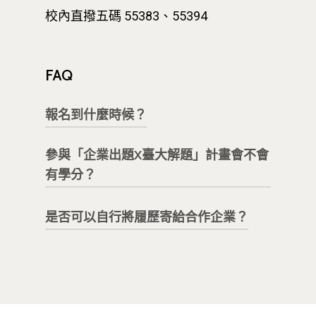
D-Day
實作中心
NTU Beyond Border
校內直撥五碼 55383、55394
⁺SDGs
Tel : +886 2 3366 1869
Address : 100047
FAQ
思源街18號卓越研究大樓
Room 409, Building for
報名到什麼時候？
Research Excellence. N
Siyuan St, Zhongzheng D
參與「企業出題X臺大解題」計畫會不會
有團隊解題則該題目即關閉，後續若
Taipei City 100047, Tai
有學分？
有新單位出題參與，會再將訊息公
告。
是否可以自行將履歷寄給合作企業？
本計畫
不以學分方式進行
。主要目的
在於企業提出真實痛點或產業議題，
本計畫係由創新設計學院統一彙整並
學生組成團隊針對題目提出創意且可
提供學生履歷資料予合作企業。為維
落地的解決方案，而非以課堂修課或
持計畫之公平性與作業一致性，有意
成績評量為導向。