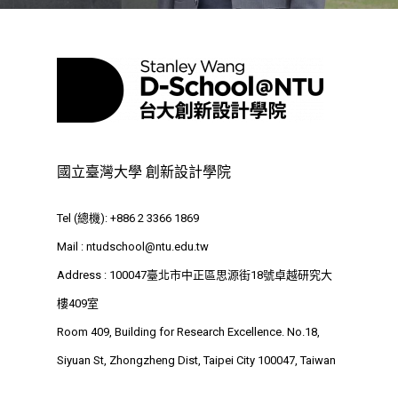
⁺SDGs
Tel : +886 2 3366 1869
Address : 100047
思源街18號卓越研究大樓
Room 409, Building for
Research Excellence. N
國立臺灣大學 創新設計學院
Siyuan St, Zhongzheng D
Taipei City 100047, Tai
Tel (總機): +886 2 3366 1869
Mail :
ntudschool@ntu.edu.tw
Address : 100047臺北市中正區思源街18號卓越研究大
樓409室
Room 409, Building for Research Excellence. No.18,
Siyuan St, Zhongzheng Dist, Taipei City 100047, Taiwan