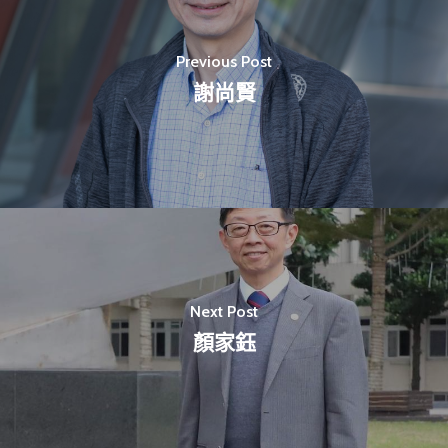
Previous Post
謝尚賢
最新消息
關於我們
業務單位
學院簡介
相關計畫
相關法規
創新教育中心
相關表單
Next Post
團隊成員
創新領域學士學位學程
跟著董總實習
顏家鈺
D電子報
領域專長
創意創業學分學程
企業出題X臺大解題
EN
24hrs D
領導學分學程
探索學習計畫
D-Day
實作中心
NTU Beyond Border