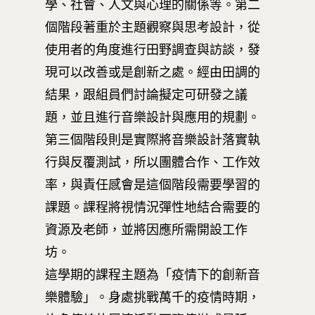
學、社會、人文與心理的關係等。第二
個階段著重於主題觀察與思考設計，從
使用者的角度進行田野調查與訪談，發
現可以改善或是創新之處。經由田調的
結果，跟組員們討論擬定可研發之議
題，並且進行音樂設計與應用的規劃。
第三個階段則是實際將音樂設計落實執
行與反覆測試，所以團體合作、工作效
率，與責任感會是這個階段需要學習的
最新消息
課題。課程將視情況彈性地結合需要的
關於我們
資源及老師，並將因應所需開設工作
坊。
業務單位
學院簡介
這學期的課程主題為「疫情下的創新音
相關計畫
相關法規
創新教育中心
樂體驗」。身處挑戰萬千的疫情時期，