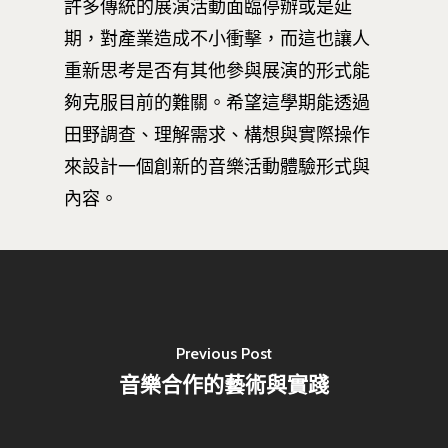
許多傳統的展演活動面臨停辦或是延
相關表單
團隊成員
創新領域學士學位學程
跟著董總實習
期，對產業造成不小衝擊，而這也讓人
D電子報
領域專長
創意創業學分學程
企業出題X臺大解題
重新思考是否有其他參與展演的形式能
EN
24hrs D
領導學分學程
探索學習計畫
夠克服目前的難關。希望這學期能透過
田野調查、理解需求、構想與實際操作
D-Day
實作中心
NTU Beyond Border
來設計一個創新的音樂活動體驗形式與
⁺SDGs
Tel : +886 2 3366 1869
內容。
Address : 100047
思源街18號卓越研究大樓
Room 409, Building for
Research Excellence. N
Siyuan St, Zhongzheng D
Previous Post
Taipei City 100047, Tai
音樂合作的藝術與實踐