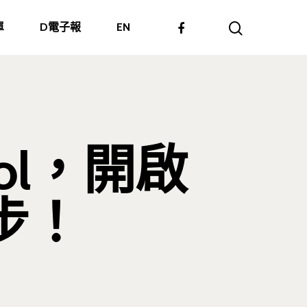
單
D電子報
EN
ol，開啟
步！