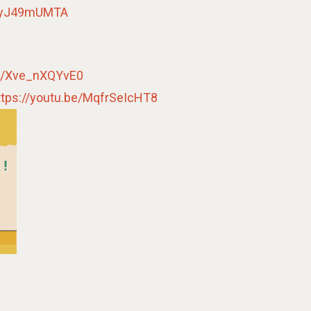
jtyJ49mUMTA
be/Xve_nXQYvE0
ttps://youtu.be/MqfrSeIcHT8