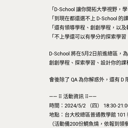
「D-School 讓你開拓大學視野
按下Enter開始搜尋，或Esc關閉跳窗
「到現在都還選不上 D-School 
「還有領導學程、創創學程，以及
「不上學還可以有學分的探索學習
D-School 將在5月2日前進總
創創學程、探索學習、設計你的課
會後除了 QA 為你解惑外，還有 D 限
—— ⠿ 活動資訊 ⠿——
時間：2024/5/2 （四） 18:30-21:
地點：台大校總區普通教學館 101
（活動備200份鯛魚燒，依報到領