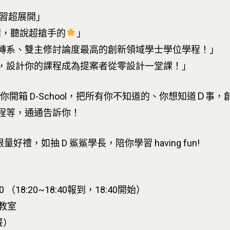
，學習超展開」
的課，聽說超搶手的
」
轉系、雙主修討論度最高的創新領域學士學位學程！」
，設計你的課程成為提案者從零設計一堂課！」
區，為你開箱 D-School，把所有你不知道的、你想知道
程等，通通告訴你！
量好禮，如抽 D 鯊鯊學長，陪你學習 having fun!
00 （18:20~18:40報到，18:40開始）
 教室
餐）