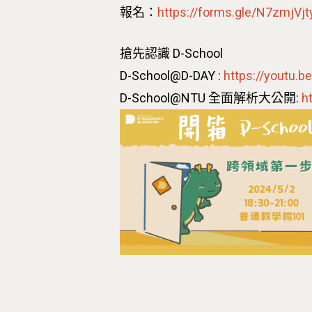
報名：
https://forms.gle/N7zmjV
搶先認識 D-School
D-School@D-DAY :
https://youtu.
D-School@NTU 全面解析大公開:
h