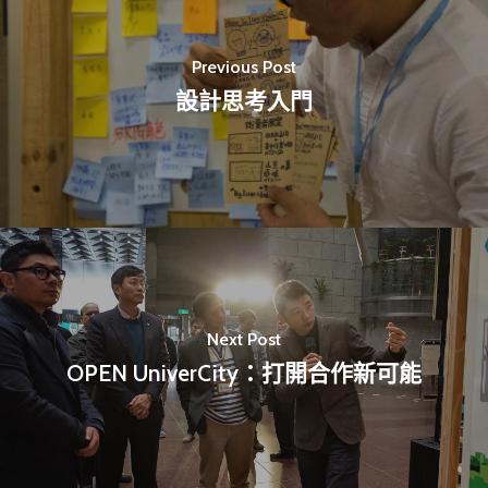
業務單位
學院簡介
相關計畫
相關法規
創新教育中心
Previous Post
相關表單
團隊成員
創新領域學士學位學程
設計思考入門
跟著董總實習
D電子報
領域專長
創意創業學分學程
企業出題X臺大解題
EN
24hrs D
領導學分學程
探索學習計畫
D-Day
實作中心
NTU Beyond Border
⁺SDGs
Tel : +886 2 3366 1869
Address : 100047
Next Post
思源街18號卓越研究大樓
OPEN UniverCity：打開合作新可能
Room 409, Building for
Research Excellence. N
Siyuan St, Zhongzheng D