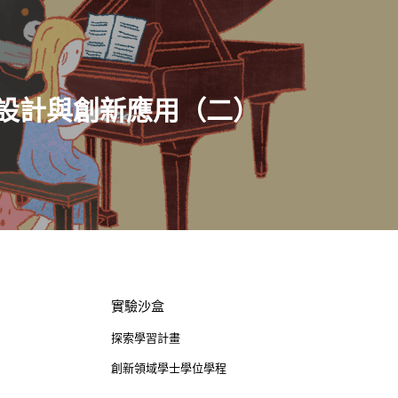
Address : 100047臺北市中正區思
卓越研究大樓409室
Room 409, Building for Research
Excellence. No.18, Siyuan St, Zhon
設計與創新應用（二）
Dist, Taipei City 100047, Taiwan
實驗沙盒
探索學習計畫
創新領域學士學位學程