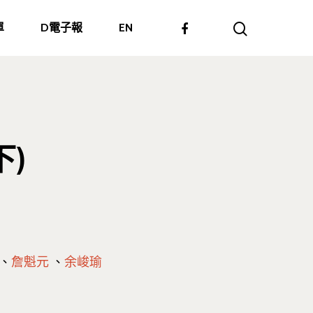
單
D電子報
EN
下)
、
詹魁元
、
余峻瑜