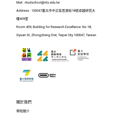
D電子報
創意創業學分學程
企業出題X臺大解題
Mail :
ntudschool@ntu.edu.tw
EN
24hrs D
領導學分學程
Address : 100047臺北市中正區思源街18號卓越研究大
探索學習計畫
樓409室
D-Day
實作中心
NTU Beyond Border
Room 409, Building for Research Excellence. No.18,
⁺SDGs
Tel : +886 2 3366 1869
Siyuan St, Zhongzheng Dist, Taipei City 100047, Taiwan
Address : 100047
思源街18號卓越研究大樓
Room 409, Building for
Research Excellence. N
Siyuan St, Zhongzheng D
Taipei City 100047, Tai
關於我們
學院簡介