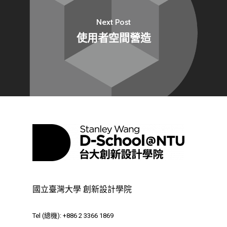
Next Post
使用者空間營造
最新消息
關於我們
業務單位
學院簡介
相關計畫
相關法規
創新教育中心
國立臺灣大學 創新設計學院
相關表單
團隊成員
創新領域學士學位學程
跟著董總實習
Tel (總機): +886 2 3366 1869
領域專長