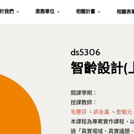
於我們
業務單位
相關計畫
相關表
ds5306
智齡設計(
開課學期：
授課教師：
毛慧芬
、
許永真
、
詹魁元
本課程為專案實作課程，
過「真實場域、真實議題