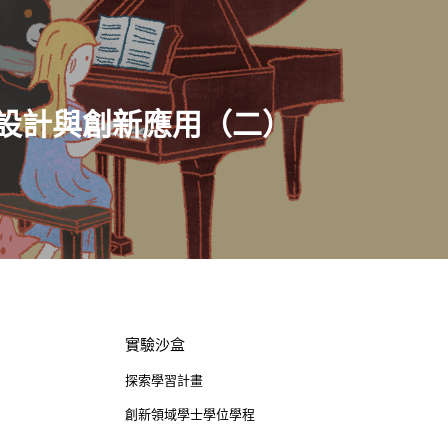
Address : 100047臺北市中正區思
卓越研究大樓409室
Room 409, Building for Research
Excellence. No.18, Siyuan St, Zhon
設計與創新應用（二）
Dist, Taipei City 100047, Taiwan
實驗沙盒
探索學習計畫
創新領域學士學位學程