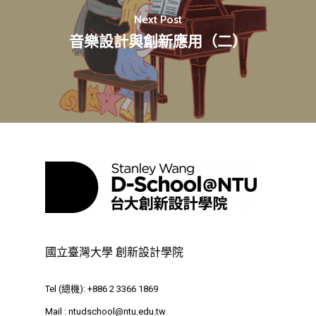
Next Post
關於我們
音樂設計與創新應用（二）
業務單位
學院簡介
相關計畫
相關法規
創新教育中心
相關表單
團隊成員
創新領域學士學位學程
跟著董總實習
D電子報
領域專長
創意創業學分學程
企業出題X臺大解題
EN
24hrs D
領導學分學程
探索學習計畫
D-Day
實作中心
NTU Beyond Border
⁺SDGs
Tel : +886 2 3366 1869
國立臺灣大學 創新設計學院
Address : 100047
思源街18號卓越研究大樓
Tel (總機): +886 2 3366 1869
Room 409, Building for
Mail :
ntudschool@ntu.edu.tw