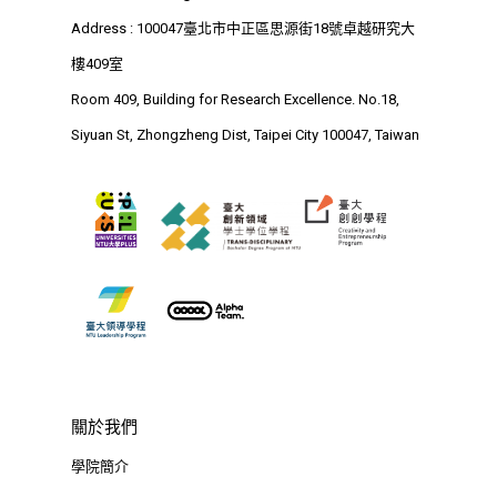
Research Excellence. N
Address : 100047臺北市中正區思源街18號卓越研究大
Siyuan St, Zhongzheng D
樓409室
Taipei City 100047, Tai
Room 409, Building for Research Excellence. No.18,
Siyuan St, Zhongzheng Dist, Taipei City 100047, Taiwan
關於我們
學院簡介