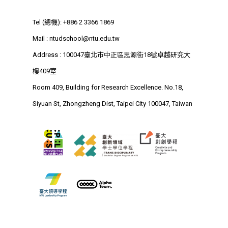
Tel (總機): +886 2 3366 1869
Mail :
ntudschool@ntu.edu.tw
Address : 100047臺北市中正區思源街18號卓越研究大
樓409室
Room 409, Building for Research Excellence. No.18,
Siyuan St, Zhongzheng Dist, Taipei City 100047, Taiwan