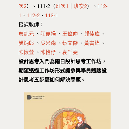
次2
）
、111-2（
班次1
｜
班次2
）
、
112-
1
、
112-2
、
113-1
授課教師：
詹魁元
、
莊嘉揚
、
王偉仲
、
郭佳瑋
、
顏炳郎
、
吳米森
、
蔡文傑
、
黃書緯
、
陳懷萱
、
陳怡伃
、
袁千雯
設計思考入門為兩日設計思考工作坊，
期望透過工作坊形式讓參與學員體驗設
計思考五步驟如何解決問題。