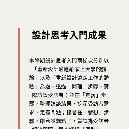
最新消息
關於我們
設計思考入門成果
業務單位
學院簡介
相關計畫
相關法規
創新教育中心
相關表單
本學期設計思考入門兩梯次分別以
團隊成員
創新領域學士學位學程
跟著董總實習
「重新設計適應離家上大學的體
D電子報
領域專長
創意創業學分學程
企業出題X臺大解題
驗」以及「重新設計遠距工作的體
EN
24hrs D
領導學分學程
驗」為題，透過「同理」步驟，實
探索學習計畫
際訪談受訪者；並在「定義」步
D-Day
實作中心
NTU Beyond Border
驟，整理訪談結果，挖深受訪者需
⁺SDGs
Tel : +886 2 3366 1869
求，定義問題；接著在「發想」步
Address : 100047
驟，創意發想點子，嘗試為受訪者