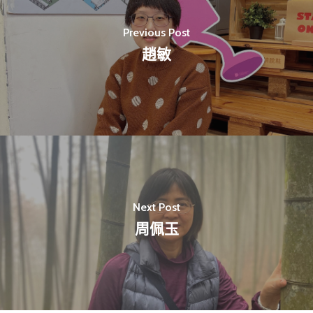
Previous Post
趙敏
最新消息
關於我們
業務單位
學院簡介
相關計畫
相關法規
創新教育中心
Next Post
相關表單
團隊成員
創新領域學士學位學程
跟著董總實習
周佩玉
D電子報
領域專長
創意創業學分學程
企業出題X臺大解題
EN
24hrs D
領導學分學程
探索學習計畫
D-Day
實作中心
NTU Beyond Border