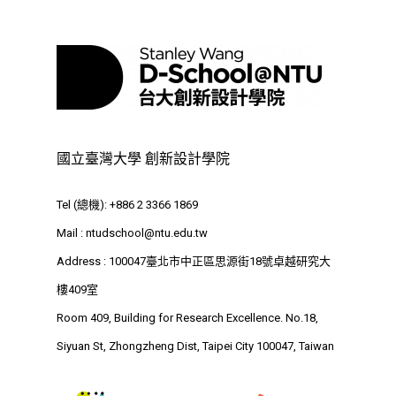
⁺SDGs
Tel : +886 2 3366 1869
Address : 100047
思源街18號卓越研究大樓
Room 409, Building for
Research Excellence. N
國立臺灣大學 創新設計學院
Siyuan St, Zhongzheng D
Taipei City 100047, Tai
Tel (總機): +886 2 3366 1869
Mail :
ntudschool@ntu.edu.tw
Address : 100047臺北市中正區思源街18號卓越研究大
樓409室
Room 409, Building for Research Excellence. No.18,
Siyuan St, Zhongzheng Dist, Taipei City 100047, Taiwan