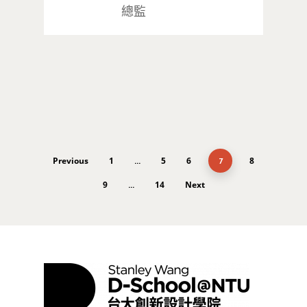
總監
Previous
1
5
6
8
...
7
9
14
Next
...