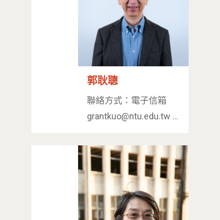
郭耿聰
聯絡方式：電子信箱
grantkuo@ntu.edu.tw …
最新消息
關於我們
業務單位
學院簡介
相關計畫
相關法規
創新教育中心