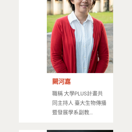
相關表單
團隊成員
創新領域學士學位學程
跟著董總實習
D電子報
領域專長
創意創業學分學程
企業出題X臺大解題
EN
24hrs D
領導學分學程
探索學習計畫
D-Day
實作中心
NTU Beyond Border
⁺SDGs
Tel : +886 2 3366 1869
Address : 100047
思源街18號卓越研究大樓
闕河嘉
Room 409, Building for
職稱 大學PLUS計畫共
Research Excellence. N
同主持人 臺大生物傳播
Siyuan St, Zhongzheng D
暨發展學系副教…
Taipei City 100047, Tai