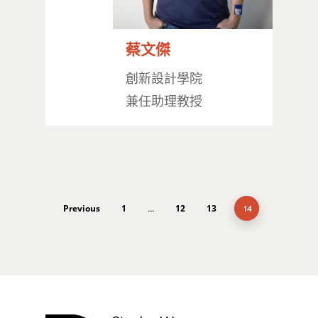
蔡文傑
最新消息
創新設計學院
關於我們
兼任助理教授
業務單位
學院簡介
相關計畫
相關法規
創新教育中心
相關表單
團隊成員
創新領域學士學位學程
跟著董總實習
Previous
1
12
13
...
14
D電子報
領域專長
創意創業學分學程
企業出題X臺大解題
EN
24hrs D
領導學分學程
探索學習計畫
D-Day
實作中心
NTU Beyond Border
⁺SDGs