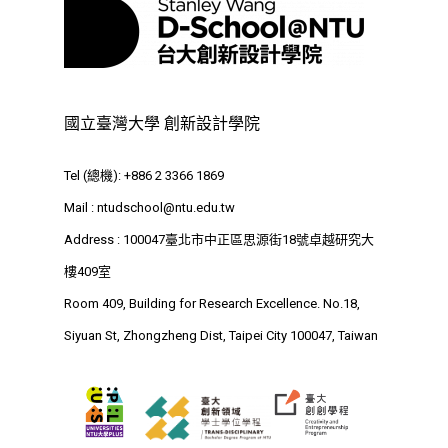
Tel : +886 2 3366 1869
Address : 100047
思源街18號卓越研究大樓
Room 409, Building for
國立臺灣大學 創新設計學院
Research Excellence. N
Siyuan St, Zhongzheng D
Tel (總機): +886 2 3366 1869
Taipei City 100047, Tai
Mail :
ntudschool@ntu.edu.tw
Address : 100047臺北市中正區思源街18號卓越研究大
樓409室
Room 409, Building for Research Excellence. No.18,
Siyuan St, Zhongzheng Dist, Taipei City 100047, Taiwan