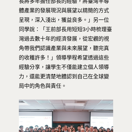
長將多年擔任部長的經驗，將臺灣半導
體產業的發展現況與展望以精簡的方式
呈現，深入淺出，獲益良多。」另一位
同學說：「王前部長用短短3小時梳理臺
灣過去數十年的經濟發展，從宏觀的視
角帶我們認識產業與未來展望，聽完真
的收穫許多！」領導學程希望透過這些
經驗分享，讓學生不僅能建立個人領導
力，還能更清楚地體認到自己在全球變
最新消息
局中的角色與責任。
關於我們
業務單位
學院簡介
相關計畫
相關法規
創新教育中心