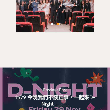
相關表單
團隊成員
創新領域學士學位學程
跟著董總實習
D電子報
領域專長
創意創業學分學程
企業出題X臺大解題
EN
24hrs D
領導學分學程
探索學習計畫
D-Day
實作中心
NTU Beyond Border
⁺SDGs
Tel : +886 2 3366 1869
Address : 100047
思源街18號卓越研究大樓
Room 409, Building for
Research Excellence. N
Siyuan St, Zhongzheng D
Previous Post
Taipei City 100047, Tai
11/29 今晚我們不談正事，一起來D-
Night ____