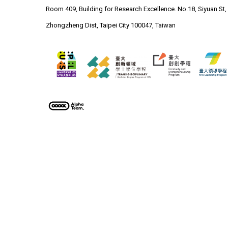
Room 409, Building for Research Excellence. No.18, Siyuan St,
Zhongzheng Dist, Taipei City 100047, Taiwan