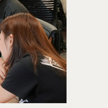
Room 409, Building for Research
Excellence. No.18, Siyuan St, Zhon
Dist, Taipei City 100047, Taiwan