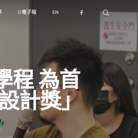
單
D電子報
EN
學程 為首
曼設計獎」