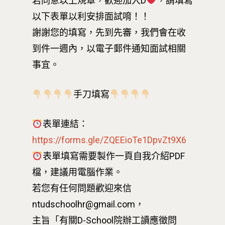
若同意以上規章，歡迎加入D
，請填寫
D電子報
領域專長
創意創業學分學程
企業出題X臺大解題
以下表單以利安排面試唷！！
謝謝您的填寫，先到先審，我們會在收
EN
24hrs D
領導學分學程
探索學習計畫
到件一週內，以電子郵件通知面試相關
D-Day
實作中心
NTU Beyond Border
事宜。
⁺SDGs
Tel : +886 2 3366 1869
手刀填寫
Address : 100047
思源街18號卓越研究大樓
表單連結：
Room 409, Building for
https://forms.gle/ZQEEioTe1DpvZt9X6
Research Excellence. N
表單填寫需要製作一頁自我介紹PDF
Siyuan St, Zhongzheng D
檔，建議用電腦作業。
Taipei City 100047, Tai
若您有任何問題歡迎來信
ntudschoolhr@gmail.com，
主旨「有關D-School院辦工讀應徵問