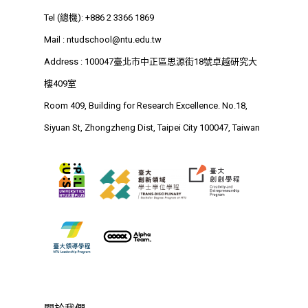
Tel (總機): +886 2 3366 1869
Mail :
ntudschool@ntu.edu.tw
Address : 100047臺北市中正區思源街18號卓越研究大
樓409室
Room 409, Building for Research Excellence. No.18,
Siyuan St, Zhongzheng Dist, Taipei City 100047, Taiwan