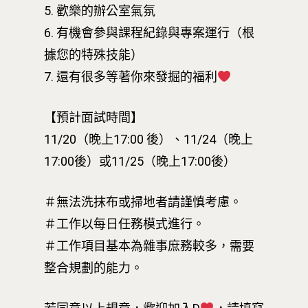
5. 歡樂的辦公室氣氛
6. 有機會參與課程紀錄與專案運行（根
據您的特殊技能）
7. 還有很多等著你來發掘的福利
【預計面試時間】
11/20（晚上17:00 後）、11/24（晚上
17:00後）或11/25（晚上17:00後）
最新消息
關於我們
＃無法洗抹布或掃地者請謹慎考慮。
＃工作以每日任務模式進行。
業務單位
學院簡介
＃工作項目基本為雜事庶務較多，需要
相關計畫
相關法規
創新教育中心
整合規劃的能力。
相關表單
團隊成員
創新領域學士學位學程
跟著董總實習