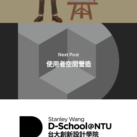
相關表單
團隊成員
創新領域學士學位學程
跟著董總實習
D電子報
領域專長
創意創業學分學程
企業出題X臺大解題
EN
24hrs D
領導學分學程
探索學習計畫
D-Day
實作中心
NTU Beyond Border
Next Post
⁺SDGs
Tel : +886 2 3366 1869
使用者空間營造
Address : 100047
思源街18號卓越研究大樓
Room 409, Building for
Research Excellence. N
Siyuan St, Zhongzheng D
Taipei City 100047, Tai