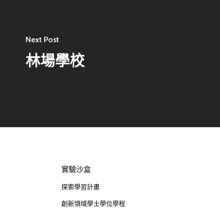
Address : 100047臺北市中正區思
卓越研究大樓409室
Room 409, Building for Research
Next Post
Excellence. No.18, Siyuan St, Zhon
林場學校
Dist, Taipei City 100047, Taiwan
實驗沙盒
探索學習計畫
創新領域學士學位學程