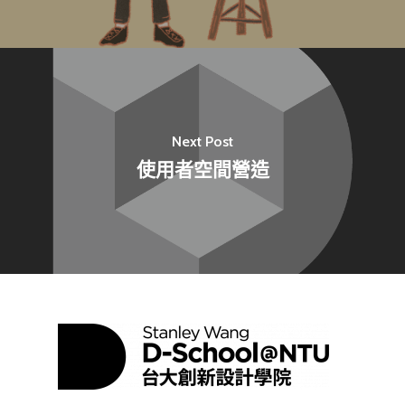
最新消息
關於我們
業務單位
學院簡介
Next Post
使用者空間營造
相關計畫
相關法規
創新教育中心
相關表單
團隊成員
創新領域學士學位學程
跟著董總實習
D電子報
領域專長
創意創業學分學程
企業出題X臺大解題
EN
24hrs D
領導學分學程
探索學習計畫
D-Day
實作中心
NTU Beyond Border
⁺SDGs
Tel : +886 2 3366 1869
Address : 100047