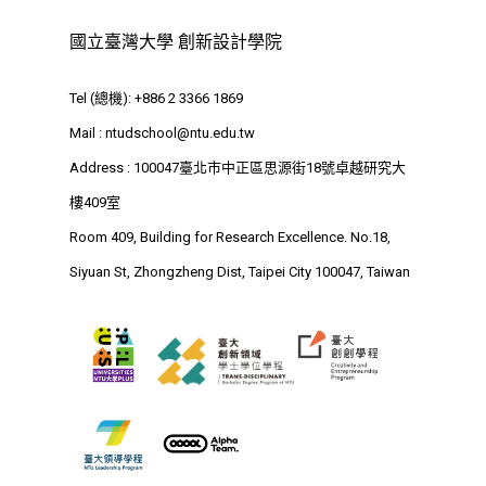
思源街18號卓越研究大樓
國立臺灣大學 創新設計學院
Room 409, Building for
Research Excellence. N
Tel (總機): +886 2 3366 1869
Siyuan St, Zhongzheng D
Mail :
ntudschool@ntu.edu.tw
Taipei City 100047, Tai
Address : 100047臺北市中正區思源街18號卓越研究大
樓409室
Room 409, Building for Research Excellence. No.18,
Siyuan St, Zhongzheng Dist, Taipei City 100047, Taiwan