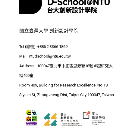
Address : 100047
思源街18號卓越研究大樓
Room 409, Building for
國立臺灣大學 創新設計學院
Research Excellence. N
Siyuan St, Zhongzheng D
Tel (總機): +886 2 3366 1869
Taipei City 100047, Tai
Mail :
ntudschool@ntu.edu.tw
Address : 100047臺北市中正區思源街18號卓越研究大
樓409室
Room 409, Building for Research Excellence. No.18,
Siyuan St, Zhongzheng Dist, Taipei City 100047, Taiwan