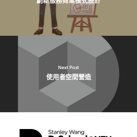
創新服務商業模式設計
最新消息
關於我們
業務單位
學院簡介
相關計畫
Next Post
相關法規
創新教育中心
使用者空間營造
相關表單
團隊成員
創新領域學士學位學程
跟著董總實習
D電子報
領域專長
創意創業學分學程
企業出題X臺大解題
EN
24hrs D
領導學分學程
探索學習計畫
D-Day
實作中心
NTU Beyond Border
⁺SDGs
Tel : +886 2 3366 1869