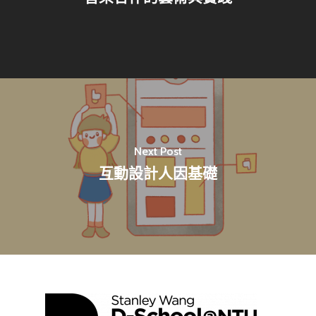
最新消息
關於我們
業務單位
學院簡介
Next Post
相關計畫
相關法規
創新教育中心
互動設計人因基礎
相關表單
團隊成員
創新領域學士學位學程
跟著董總實習
D電子報
領域專長
創意創業學分學程
企業出題X臺大解題
EN
24hrs D
領導學分學程
探索學習計畫
D-Day
實作中心
NTU Beyond Border
⁺SDGs
Tel : +886 2 3366 1869