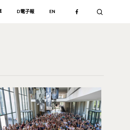
單
D電子報
EN