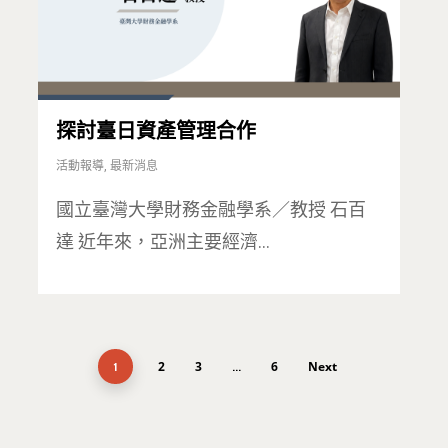
探討臺日資產管理合作
活動報導
,
最新消息
國立臺灣大學財務金融學系／教授 石百
達 近年來，亞洲主要經濟…
2
3
6
Next
1
...