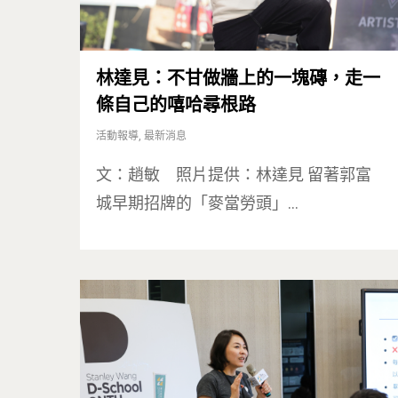
林達見：不甘做牆上的一塊磚，走一
條自己的嘻哈尋根路
按下Enter開始搜尋，或Esc關閉跳窗
活動報導
,
最新消息
文：趙敏 照片提供：林達見 留著郭富
城早期招牌的「麥當勞頭」…