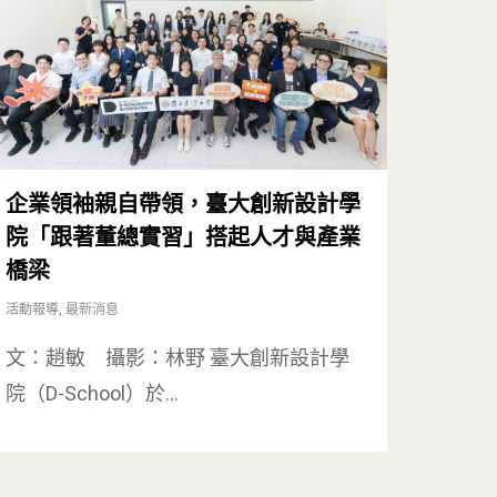
Tel : +886 2 3366 1869
Address : 100047臺北市中正區思
卓越研究大樓409室
Room 409, Building for Research
企業領袖親自帶領，臺大創新設計學
Excellence. No.18, Siyuan St, Zhon
院「跟著董總實習」搭起人才與產業
Dist, Taipei City 100047, Taiwan
橋梁
活動報導
,
最新消息
文：趙敏 攝影：林野 臺大創新設計學
院（D-School）於…