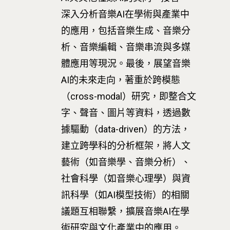
業務單位
學院簡介
深入分析音樂AI在學術與產業中
的應用，包括音樂生成、音樂分
相關計畫
相關法規
創新教育中心
析、音樂編輯、音樂串流與多媒
相關表單
團隊成員
創新領域學士學位學程
跟著董總實習
體應用等現況。最後，展望音樂
AI的未來走向，著重於跨模態
D電子報
領域專長
創意創業學分學程
企業出題X臺大解題
（cross-modal）研究，即整合文
EN
24hrs D
領導學分學程
探索學習計畫
字、聲音、圖片等資料，透過數
D-Day
實作中心
NTU Beyond Border
據驅動（data-driven）的方法，
⁺SDGs
建立跨學科的分析框架，將人文
Tel : +886 2 3366 1869
藝術（如音樂學、音樂分析）、
Address : 100047
社會科學（如音樂心理學）與資
思源街18號卓越研究大樓
訊科學（如AI模型技術）的相關
Room 409, Building for
議題互相聯繫，擴展音樂AI在學
Research Excellence. N
術研究與文化產業中的應用。