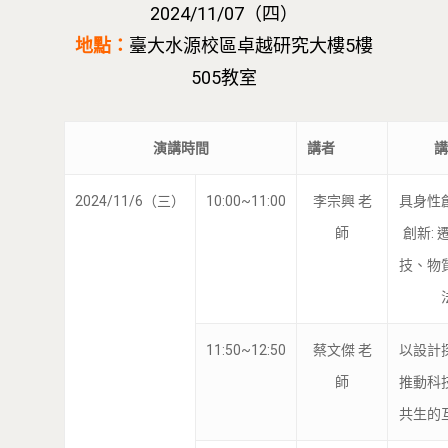
2024/11/07（四）
地點：
臺大水源校區卓越研究大樓5樓
505教室
演講時間
講者
講
2024/11/6（三）
10:00~11:00
李宗興 老
具身性
師
創新: 
技、物
11:50~12:50
蔡文傑 老
以設計
師
推動科
共生的