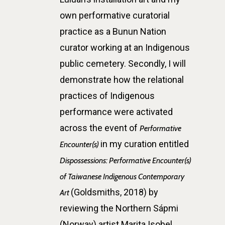
own performative curatorial
practice as a Bunun Nation
curator working at an Indigenous
public cemetery. Secondly, I will
demonstrate how the relational
practices of Indigenous
performance were activated
across the event of
Performative
in my curation entitled
Encounter(s)
Dispossessions: Performative Encounter(s)
of Taiwanese Indigenous Contemporary
(Goldsmiths, 2018) by
Art
reviewing the Northern Sápmi
(Norway) artist Marita Isobel