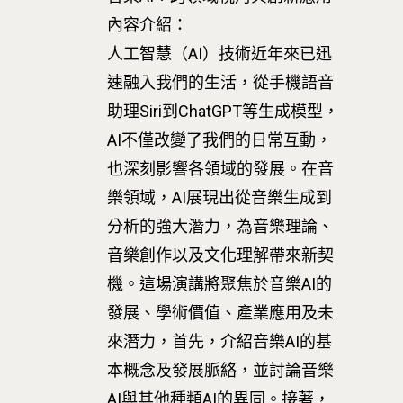
內容介紹：
人工智慧（AI）技術近年來已迅
速融入我們的生活，從手機語音
助理Siri到ChatGPT等生成模型，
AI不僅改變了我們的日常互動，
也深刻影響各領域的發展。在音
樂領域，AI展現出從音樂生成到
分析的強大潛力，為音樂理論、
音樂創作以及文化理解帶來新契
機。這場演講將聚焦於音樂AI的
發展、學術價值、產業應用及未
來潛力，首先，介紹音樂AI的基
最新消息
本概念及發展脈絡，並討論音樂
關於我們
AI與其他種類AI的異同。接著，