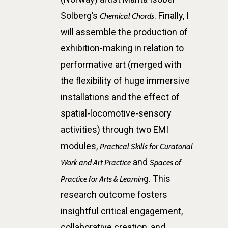
Solberg’s
. Finally, I
Chemical Chords
will assemble the production of
exhibition-making in relation to
performative art (merged with
the flexibility of huge immersive
installations and the effect of
spatial-locomotive-sensory
activities) through two EMI
modules,
Practical Skills for Curatorial
and
Work and Art Practice
Spaces of
g. This
Practice for Arts & Learnin
research outcome fosters
insightful critical engagement,
collaborative creation, and