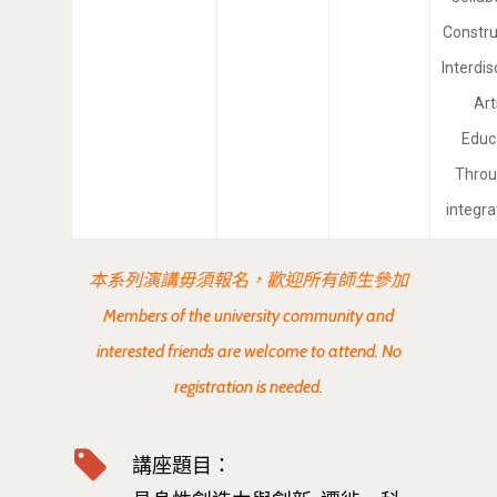
Constru
Interdis
Art
Educ
Throu
integra
本系列演講毋須報名，歡迎所有師生參加
Members of the university community and
interested friends are welcome to attend. No
registration is needed.
講座題目：