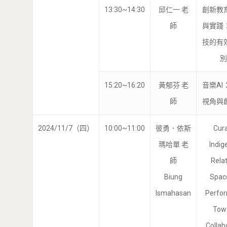
13:30~14:30
邱仁一 老
創新教
師
與實踐
技的有
別
15:20~16:20
黃郁芬 老
音樂AI
師
視角與
2024/11/7（四）
10:00~11:00
彼勇．依斯
Cura
瑪哈單 老
Indig
師
Relat
Biung
Spac
Ismahasan
Perfo
Tow
Collab