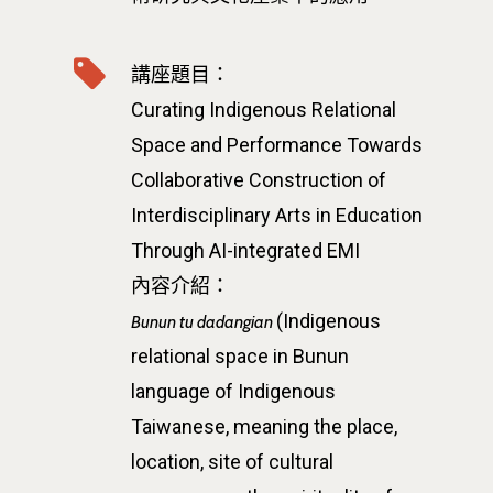
Siyuan St, Zhongzheng D
Taipei City 100047, Tai
講座題目：
Curating Indigenous Relational
Space and Performance Towards
Collaborative Construction of
Interdisciplinary Arts in Education
Through AI-integrated EMI
內容介紹：
(Indigenous
Bunun tu dadangian
relational space in Bunun
language of Indigenous
Taiwanese, meaning the place,
location, site of cultural