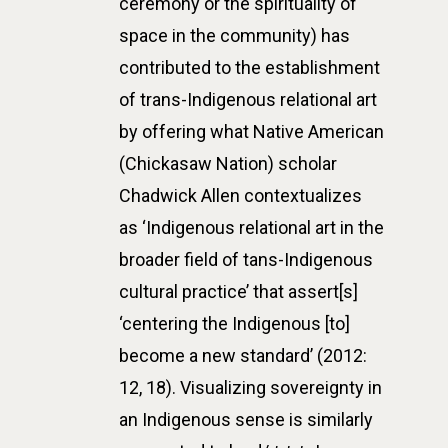
ceremony or the spirituality of
space in the community) has
contributed to the establishment
of trans-Indigenous relational art
by offering what Native American
(Chickasaw Nation) scholar
Chadwick Allen contextualizes
as ‘Indigenous relational art in the
broader field of tans-Indigenous
cultural practice’ that assert[s]
‘centering the Indigenous [to]
become a new standard’ (2012:
12, 18). Visualizing sovereignty in
an Indigenous sense is similarly