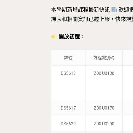
本學期新增課程最新快訊
歡迎
課表和相關資訊已經上架，快來規
開放初選
：
課號
課程識別碼
按下Enter開始搜尋，或Esc關閉跳窗
DS5613
Z00 U0130
DS5617
Z00 U0170
DS5629
Z00 U0290