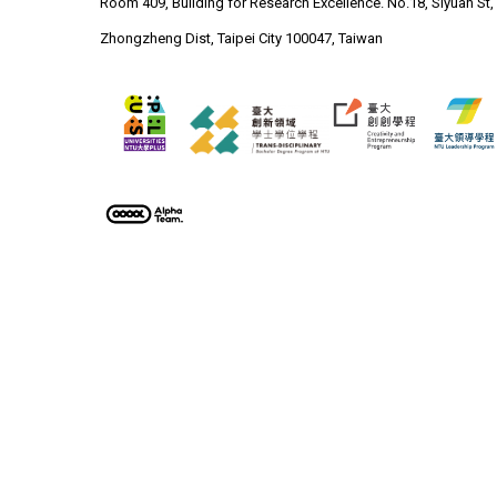
Room 409, Building for Research Excellence. No.18, Siyuan St,
Zhongzheng Dist, Taipei City 100047, Taiwan