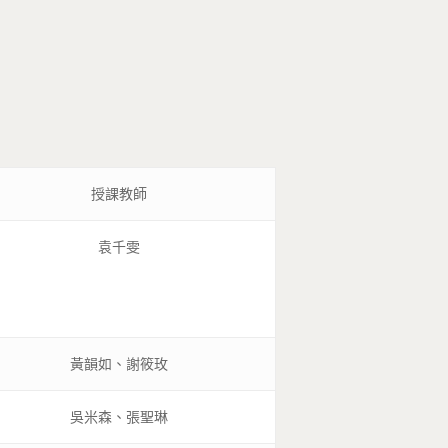
授課教師
袁千雯
黃韻如、謝筱玫
吳米森、張聖琳