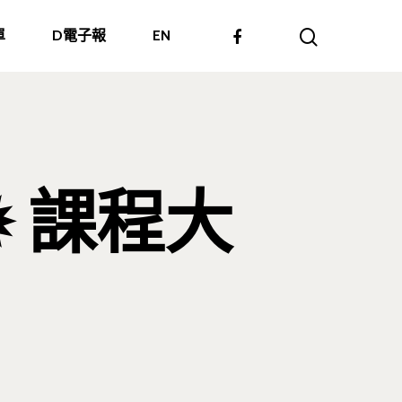
單
D電子報
EN
 ✹ 課程大