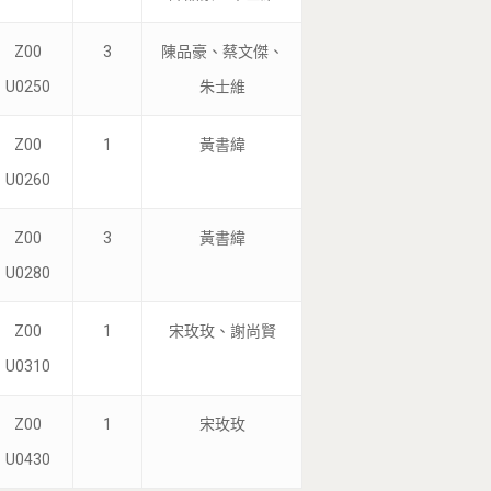
Z00
3
陳品豪、蔡文傑、
U0250
朱士維
Z00
1
黃書緯
U0260
Z00
3
黃書緯
U0280
Z00
1
宋玫玫、謝尚賢
U0310
Tel : +886 2 3366 1869
Address : 100047臺北市中正區思
Z00
1
宋玫玫
卓越研究大樓409室
U0430
Room 409, Building for Research