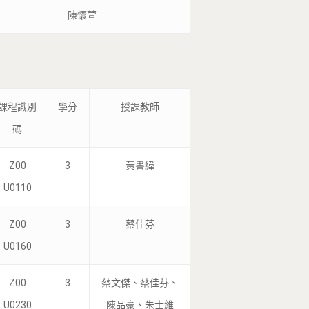
陳懷萱
課程識別
學分
授課教師
碼
Z00
3
黃書緯
U0110
Z00
3
蔡佳芬
U0160
Z00
3
蔡文傑、蔡佳芬、
U0230
陳品豪、朱士維