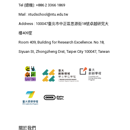
Tel (總機): +886 2 3366 1869
Mail :
ntudschool@ntu.edu.tw
Address : 100047臺北市中正區思源街18號卓越研究大
樓409室
Room 409, Building for Research Excellence. No.18,
Siyuan St, Zhongzheng Dist, Taipei City 100047, Taiwan
關於我們