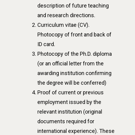
D電子報
description of future teaching
領域專長
創意創業學分學程
企業出題X臺大解題
and research directions.
EN
24hrs D
領導學分學程
探索學習計畫
Curriculum vitae (CV).
D-Day
實作中心
NTU Beyond Border
Photocopy of front and back of
⁺SDGs
ID card.
Tel : +886 2 3366 1869
Photocopy of the Ph.D. diploma
Address : 100047
(or an official letter from the
思源街18號卓越研究大樓
awarding institution confirming
Room 409, Building for
the degree will be conferred)
Research Excellence. N
Proof of current or previous
Siyuan St, Zhongzheng D
employment issued by the
Taipei City 100047, Tai
relevant institution (original
documents required for
international experience). These