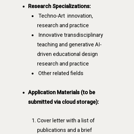
Research Specializations:
Techno-Art innovation,
research and practice
Innovative transdisciplinary
teaching and generative AI-
driven educational design
research and practice
最新消息
Other related fields
關於我們
Application Materials (to be
業務單位
學院簡介
submitted via cloud storage):
相關計畫
相關法規
創新教育中心
Cover letter with a list of
相關表單
團隊成員
創新領域學士學位學程
跟著董總實習
publications and a brief