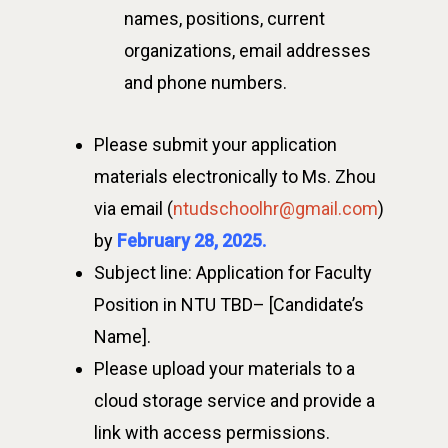
names, positions, current
organizations, email addresses
and phone numbers.
Please submit your application
materials electronically to Ms. Zhou
via email (
ntudschoolhr@gmail.com
)
by
February 28, 2025.
Subject line: Application for
Faculty
Position
in NTU TBD– [Candidate’s
Name].
Please upload your materials to a
cloud storage service and provide a
link with access permissions.