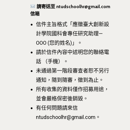
請寄送至 ntudschoolhr@gmail.com
D電子報
領域專長
創意創業學分學程
企業出題X臺大解題
信箱
EN
24hrs D
領導學分學程
探索學習計畫
信件主旨格式「應徵臺大創新設
計學院國科會專任研究助理—
D-Day
實作中心
NTU Beyond Border
OOO (您的姓名)」。
⁺SDGs
Tel : +886 2 3366 1869
請於信件內容中述明您的聯絡電
Address : 100047
話 （手機）。
思源街18號卓越研究大樓
未通過第一階段審查者恕不另行
Room 409, Building for
通知，隨到隨審，徵到為止。
Research Excellence. N
所有收集的資料僅作招募用途，
Siyuan St, Zhongzheng D
並會嚴格保密後銷毀。
Taipei City 100047, Tai
有任何問題請來信
ntudschoolhr@gmail.com。