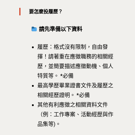
要怎麼投履歷？
請先準備以下資料
履歷：格式沒有限制，自由發
揮！請著重在應徵職務的相關經
歷，並簡要描述應徵動機、個人
特質等。 *必備
最新消息
最高學歷畢業證書文件及履歷之
關於我們
相關經歷證明。 *必備
其他有利應徵之相關資料文件
業務單位
學院簡介
（例：工作專案、活動經歷與作
相關計畫
相關法規
創新教育中心
品集等)。
相關表單
團隊成員
創新領域學士學位學程
跟著董總實習