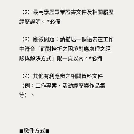
（2）最高學歷畢業證書文件及相關履歷
經歷證明。 *必備
（3）應徵問題：請描述一個過去在工作
中符合「面對挫折之困境對應處理之經
驗與解決方式」限一頁以內。*必備
（4）其他有利應徵之相關資料文件
（例：工作專案、活動經歷與作品集
最新消息
等）。
關於我們
業務單位
學院簡介
相關計畫
相關法規
創新教育中心
◼︎繳件方式◼︎