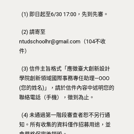
相關表單
團隊成員
創新領域學士學位學程
跟著董總實習
(1) 即日起至6/30 17:00，先到先審。
D電子報
領域專長
創意創業學分學程
企業出題X臺大解題
(2) 請寄至
EN
24hrs D
領導學分學程
探索學習計畫
ntudschoolhr@gmail.com（104不收
D-Day
實作中心
NTU Beyond Border
件）
⁺SDGs
Tel : +886 2 3366 1869
(3) 信件主旨格式「應徵臺大創新設計
Address : 100047
學院創新領域國際事務專任助理—OOO
思源街18號卓越研究大樓
(您的姓名)」，請於信件內容中述明您的
Room 409, Building for
聯絡電話（手機），徵到為止。
Research Excellence. N
Siyuan St, Zhongzheng D
(4) 未通過第一階段審查者恕不另行通
Taipei City 100047, Tai
知。所有收集的資料僅作招募用途，並