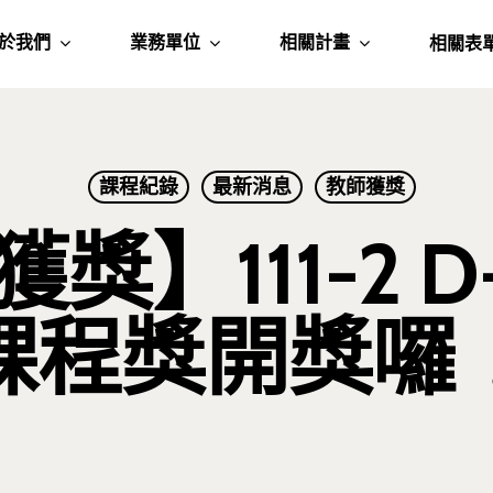
於我們
業務單位
相關計畫
相關表
課程紀錄
最新消息
教師獲獎
】111-2 D-
課程獎開獎囉