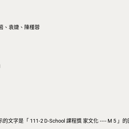
茵、袁婕、陳槿蓉
」