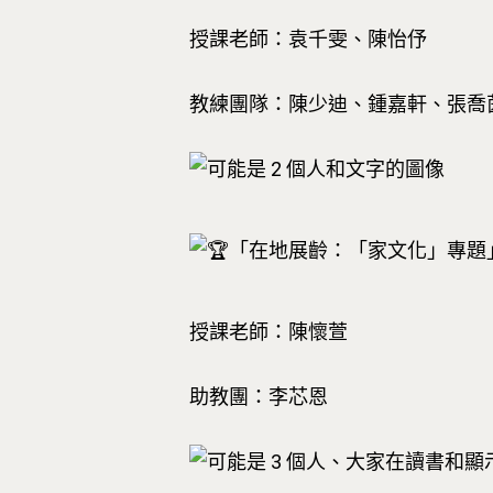
授課老師：袁千雯、陳怡伃
教練團隊：陳少迪、鍾嘉軒、張喬
「在地展齡：「家文化」專題
授課老師：陳懷萱
助教團：李芯恩