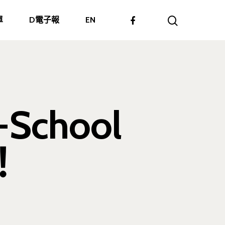
單
D電子報
EN
School
！