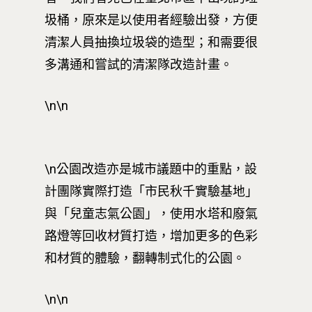
圾桶，原來是以使用者經驗出發，方便
清潔人員抽換垃圾袋的造型；和需要很
多溝通和嘗試的清潔隊改造計畫。
最新消息
\n\n
關於我們
業務單位
學院簡介
\n公園改造亦是城市議題中的重點，設
相關計畫
相關法規
創新教育中心
計團隊實際打造「市民秋千實驗基地」
相關表單
團隊成員
創新領域學士學位學程
與「兒童志氣公園」，使用水塔和廢氣
跟著董總實習
路燈等回收材質打造，增加更多的色彩
D電子報
領域專長
創意創業學分學程
企業出題X臺大解題
和材質的體驗，翻轉制式化的公園。
EN
24hrs D
領導學分學程
探索學習計畫
\n\n
D-Day
實作中心
NTU Beyond Border