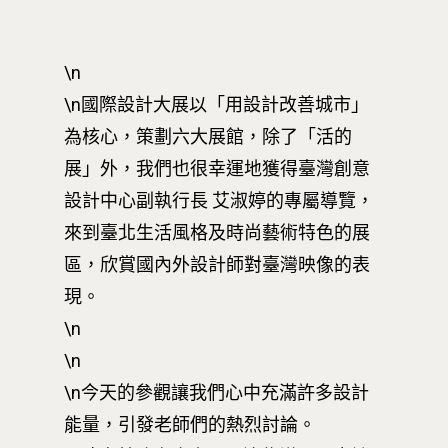
⁺SDGs
Tel : +886 2 3366 1869
Address : 100047
\n
思源街18號卓越研究大樓
\n國際設計大展以「用設計改善城市」
Room 409, Building for
為核心，策劃六大展館，除了「活的
Research Excellence. N
展」外，我們也很幸運地獲得臺灣創意
Siyuan St, Zhongzheng D
設計中心副執行長 艾淑婷的專屬導覽，
Taipei City 100047, Tai
來到臺北生活風格及時尚藝術特色的展
區，欣賞國內外設計師對臺灣映像的表
現。
\n
\n
\n今天的參觀讓我們心中充滿許多設計
能量，引發老師們的熱烈討論。