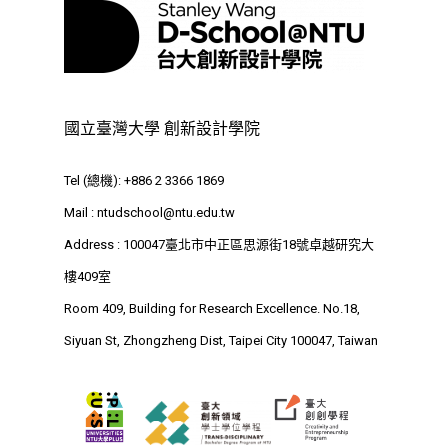
最新消息
國立臺灣大學 創新設計學院
關於我們
Tel (總機): +886 2 3366 1869
業務單位
學院簡介
Mail :
ntudschool@ntu.edu.tw
相關計畫
相關法規
創新教育中心
Address : 100047臺北市中正區思源街18號卓越研究大
相關表單
樓409室
團隊成員
創新領域學士學位學程
跟著董總實習
Room 409, Building for Research Excellence. No.18,
D電子報
領域專長
創意創業學分學程
企業出題X臺大解題
Siyuan St, Zhongzheng Dist, Taipei City 100047, Taiwan
EN
24hrs D
領導學分學程
探索學習計畫
D-Day
實作中心
NTU Beyond Border
⁺SDGs