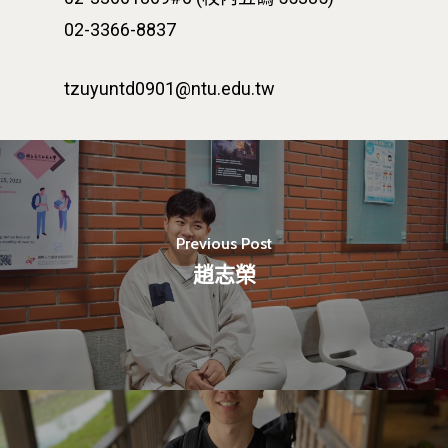
02-3366-8837
tzuyuntd0901@ntu.edu.tw
Previous Post
趙志榮