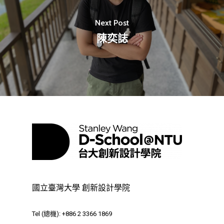
最新消息
關於我們
Next Post
陳奕誌
業務單位
學院簡介
相關計畫
相關法規
創新教育中心
相關表單
團隊成員
創新領域學士學位學程
跟著董總實習
D電子報
領域專長
創意創業學分學程
企業出題X臺大解題
EN
24hrs D
領導學分學程
探索學習計畫
D-Day
實作中心
NTU Beyond Border
⁺SDGs
Tel : +886 2 3366 1869
國立臺灣大學 創新設計學院
Address : 100047
思源街18號卓越研究大樓
Tel (總機): +886 2 3366 1869