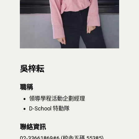
吳梓耘
職稱
領導學程活動企劃經理
D-School 特勤隊
聯絡資訊
02-33661869#6 (校內五碼 55385)