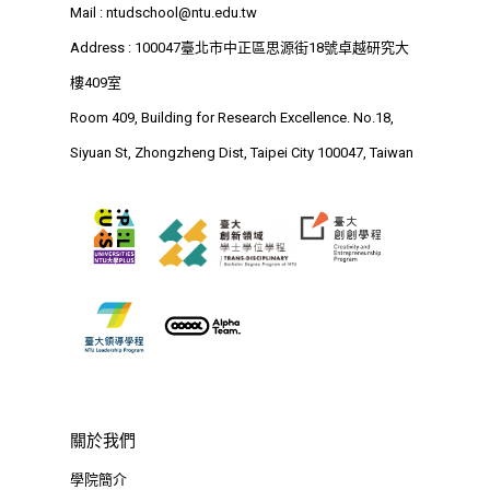
Room 409, Building for
Mail :
ntudschool@ntu.edu.tw
Research Excellence. N
Address : 100047臺北市中正區思源街18號卓越研究大
Siyuan St, Zhongzheng D
樓409室
Taipei City 100047, Tai
Room 409, Building for Research Excellence. No.18,
Siyuan St, Zhongzheng Dist, Taipei City 100047, Taiwan
關於我們
學院簡介