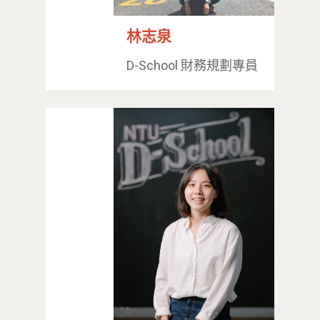
林志泉
最新消息
D-School 財務規劃專員
關於我們
業務單位
學院簡介
相關計畫
相關法規
創新教育中心
相關表單
團隊成員
創新領域學士學位學程
跟著董總實習
D電子報
領域專長
創意創業學分學程
企業出題X臺大解題
EN
24hrs D
領導學分學程
探索學習計畫
D-Day
實作中心
NTU Beyond Border
⁺SDGs
Tel : +886 2 3366 1869