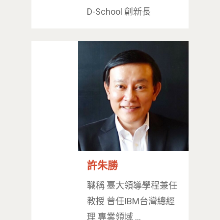
D-School 創新長
許朱勝
職稱 臺大領導學程兼任
教授 曾任IBM台灣總經
理 專業領域 …