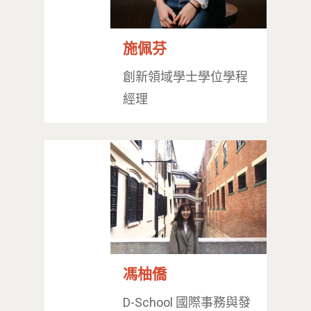
Address : 100047
思源街18號卓越研究大樓
施佩芬
Room 409, Building for
創新領域學士學位學程
Research Excellence. N
經理
Siyuan St, Zhongzheng D
Taipei City 100047, Tai
馮柚僑
D-School 國際事務與發