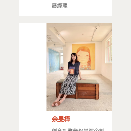
展經理
余旻樺