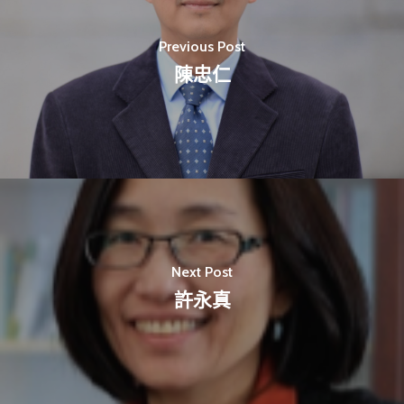
Previous Post
陳忠仁
最新消息
關於我們
業務單位
學院簡介
相關計畫
相關法規
創新教育中心
Next Post
相關表單
團隊成員
創新領域學士學位學程
跟著董總實習
許永真
D電子報
領域專長
創意創業學分學程
企業出題X臺大解題
EN
24hrs D
領導學分學程
探索學習計畫
D-Day
實作中心
NTU Beyond Border