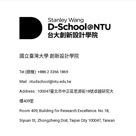
⁺SDGs
Tel : +886 2 3366 1869
Address : 100047
思源街18號卓越研究大樓
Room 409, Building for
Research Excellence. N
國立臺灣大學 創新設計學院
Siyuan St, Zhongzheng D
Taipei City 100047, Tai
Tel (總機): +886 2 3366 1869
Mail :
ntudschool@ntu.edu.tw
Address : 100047臺北市中正區思源街18號卓越研究大
樓409室
Room 409, Building for Research Excellence. No.18,
Siyuan St, Zhongzheng Dist, Taipei City 100047, Taiwan