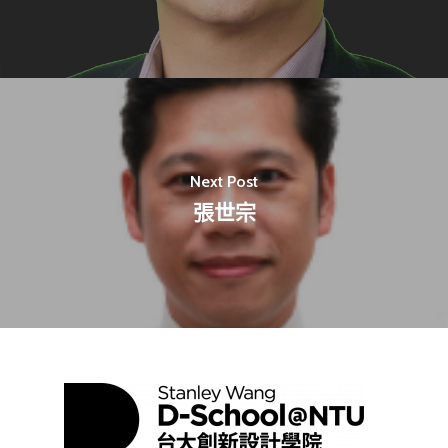
最新消息
關於我們
業務單位
學院簡介
Next Post
相關計畫
相關法規
創新教育中心
張世宗
相關表單
團隊成員
創新領域學士學位學程
跟著董總實習
D電子報
領域專長
創意創業學分學程
企業出題X臺大解題
EN
24hrs D
領導學分學程
探索學習計畫
D-Day
實作中心
NTU Beyond Border
⁺SDGs
Tel : +886 2 3366 1869