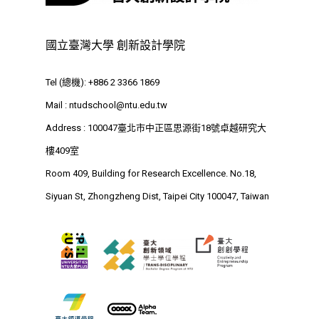
Address : 100047
思源街18號卓越研究大樓
國立臺灣大學 創新設計學院
Room 409, Building for
Research Excellence. N
Tel (總機): +886 2 3366 1869
Siyuan St, Zhongzheng D
Mail :
ntudschool@ntu.edu.tw
Taipei City 100047, Tai
Address : 100047臺北市中正區思源街18號卓越研究大
樓409室
Room 409, Building for Research Excellence. No.18,
Siyuan St, Zhongzheng Dist, Taipei City 100047, Taiwan