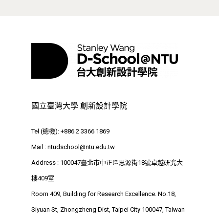
最新消息
關於我們
國立臺灣大學 創新設計學院
業務單位
學院簡介
Tel (總機): +886 2 3366 1869
相關計畫
相關法規
創新教育中心
Mail :
ntudschool@ntu.edu.tw
相關表單
團隊成員
創新領域學士學位學程
跟著董總實習
Address : 100047臺北市中正區思源街18號卓越研究大
D電子報
樓409室
領域專長
創意創業學分學程
企業出題X臺大解題
Room 409, Building for Research Excellence. No.18,
EN
24hrs D
領導學分學程
探索學習計畫
Siyuan St, Zhongzheng Dist, Taipei City 100047, Taiwan