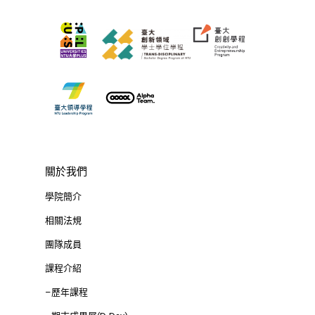
D-Day
實作中心
NTU Beyond Border
⁺SDGs
Tel : +886 2 3366 1869
Address : 100047
思源街18號卓越研究大樓
Room 409, Building for
Research Excellence. N
Siyuan St, Zhongzheng D
Taipei City 100047, Tai
關於我們
學院簡介
相關法規
團隊成員
課程介紹
–歷年課程