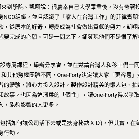
人 凱翔來到學院。凱翔說：很慶幸自己大學畢業後，沒有急
身NGO組織，並且認識了「家人在台灣工作」的菲律賓
談，從原本的好奇，轉變成為社會做出貢獻的努力。凱翔
想要完成的心願。可是一問之下，卻發現他們不是很了解
為移工開設專屬課程，舉辦分享會，並在邀請台灣人和移工們
和其他勞權團體不同，One-Forty決定讓大家「更容
者的體驗，將心力投入設計，製作設計精美的懶人包、拍
故事。也因為這溫柔的「個性」，讓One-Forty得以
入，能夠影響的人更多。
能包括如何讓公司活下去或是瘦身秘訣ＸＤ)，但其實，在
身行動。