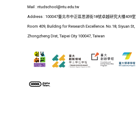
Mail :
ntudschool@ntu.edu.tw
Address : 100047臺北市中正區思源街18號卓越研究大樓409室
Room 409, Building for Research Excellence. No.18, Siyuan St,
Zhongzheng Dist, Taipei City 100047, Taiwan