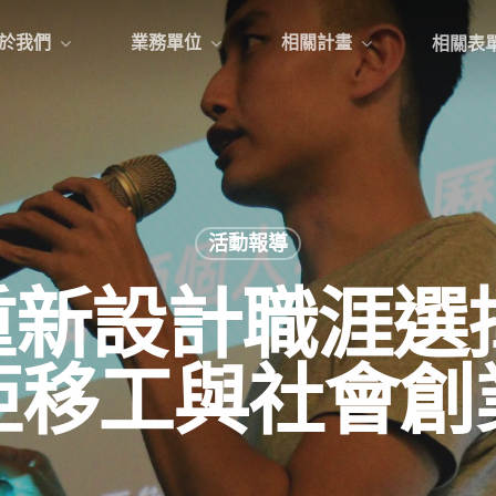
於我們
業務單位
相關計畫
相關表
活動報導
1重新設計職涯
亞移工與社會創