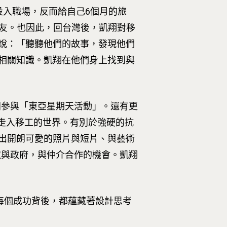
著投入職場，反而給自己6個月的旅
朋友。也因此，回台灣後，凱翔對移
說：「聽聽他們的故事，發現他們
相關知識。凱翔在他們身上找到與
一同參與「東亞星期天活動」。還有更
易」走入移工的世界。有別於強硬的抗
出開朗可愛的照片與短片、與藝術
爭取與政府，與仲介合作的機會。凱翔
Tel : +886 2 3366 1869
每個成功背後，都蘊藏著設計思考
Address : 100047臺北市中正區思