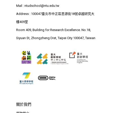
Mail :
ntudschool@ntu.edu.tw
Address : 100047臺北市中正區思源街18號卓越研究大
樓409室
Room 409, Building for Research Excellence. No.18,
Siyuan St, Zhongzheng Dist, Taipei City 100047, Taiwan
關於我們