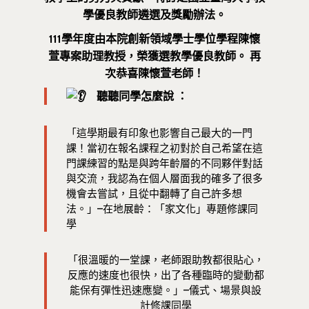
學優良教師遴選及獎勵辦法。
111學年度由本院創新領域學士學位學程陳懷
萱專案助理教授，榮獲選教學優良教師。 再
次恭喜陳懷萱老師！
聽聽同學怎麼說 ：
「這學期最有印象也影響自己最大的一門
課！當初在報名課程之初對於自己希望在這
門課練習的點是與跨年齡層的不同夥伴對話
與交流，我認為在個人層面我的確多了很多
機會去嘗試，且從中翻轉了自己許多想
法。」–在地展齡：「家文化」專題修課同
學
「很溫暖的一堂課，老師跟助教都很貼心，
反應的速度也很快，出了各種臨時的變動都
能保有彈性迅速應變。」–儀式、場景與設
計修課同學