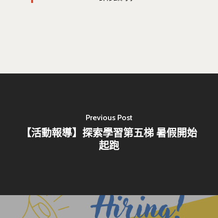
最新消息
Previous Post
【活動報導】探索學習第五梯 暑假開始
關於我們
起跑
業務單位
學院簡介
相關計畫
相關法規
創新教育中心
相關表單
團隊成員
創新領域學士學位學程
跟著董總實習