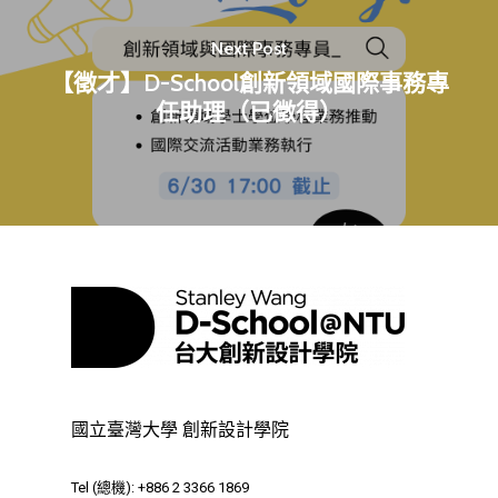
D電子報
領域專長
創意創業學分學程
企業出題X臺大解題
Next Post
EN
24hrs D
領導學分學程
探索學習計畫
【徵才】D-School創新領域國際事務專
D-Day
實作中心
NTU Beyond Border
任助理（已徵得）
⁺SDGs
Tel : +886 2 3366 1869
Address : 100047
思源街18號卓越研究大樓
Room 409, Building for
Research Excellence. N
Siyuan St, Zhongzheng D
Taipei City 100047, Tai
國立臺灣大學 創新設計學院
Tel (總機): +886 2 3366 1869