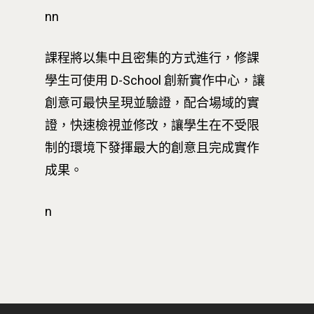
nn
課程將以集中且密集的方式進行，修課
學生可使用 D-School 創新實作中心，讓
最新消息
創意可最快呈現並驗證，配合場域的實
證，快速檢視並修改，讓學生在不受限
關於我們
制的環境下發揮最大的創意且完成實作
業務單位
學院簡介
成果。
相關計畫
相關法規
創新教育中心
n
相關表單
團隊成員
創新領域學士學位學程
跟著董總實習
D電子報
領域專長
創意創業學分學程
企業出題X臺大解題
EN
24hrs D
領導學分學程
探索學習計畫