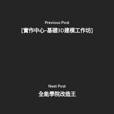
D-Day
實作中心
NTU Beyond Border
⁺SDGs
Tel : +886 2 3366 1869
Address : 100047
Previous Post
[實作中心-基礎3D建模工作坊]
思源街18號卓越研究大樓
Room 409, Building for
Research Excellence. N
Siyuan St, Zhongzheng D
Taipei City 100047, Tai
Next Post
全能學院改造王