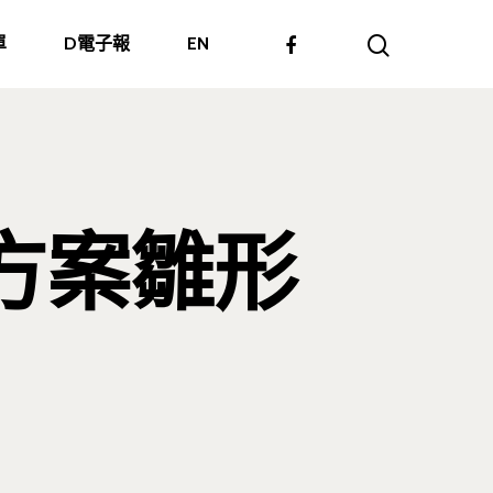
單
D電子報
EN
方案雛形