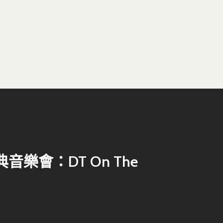
Tel : +886 2 3366 1869
Address : 100047臺北市中正區思
卓越研究大樓409室
Room 409, Building for Research
Excellence. No.18, Siyuan St, Zhon
Dist, Taipei City 100047, Taiwan
音樂會：DT On The