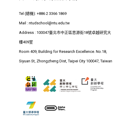
最新消息
Tel (總機): +886 2 3366 1869
關於我們
Mail :
ntudschool@ntu.edu.tw
Address : 100047臺北市中正區思源街18號卓越研究大
業務單位
學院簡介
樓409室
相關計畫
相關法規
創新教育中心
Room 409, Building for Research Excellence. No.18,
Siyuan St, Zhongzheng Dist, Taipei City 100047, Taiwan
相關表單
團隊成員
創新領域學士學位學程
跟著董總實習
D電子報
領域專長
創意創業學分學程
企業出題X臺大解題
EN
24hrs D
領導學分學程
探索學習計畫
D-Day
實作中心
NTU Beyond Border
⁺SDGs
Tel : +886 2 3366 1869
Address : 100047