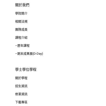
思源街18號卓越研究大樓
關於我們
Room 409, Building for
學院簡介
Research Excellence. N
相關法規
Siyuan St, Zhongzheng D
團隊成員
Taipei City 100047, Tai
課程介紹
–歷年課程
–期末成果展(D-Day)
學士學位學程
關於學程
招生資訊
修業資訊
下載專區