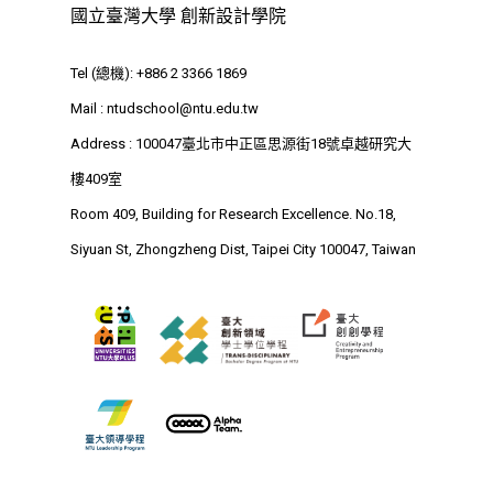
國立臺灣大學 創新設計學院
最新消息
Tel (總機): +886 2 3366 1869
關於我們
Mail :
ntudschool@ntu.edu.tw
業務單位
Address : 100047臺北市中正區思源街18號卓越研究大
學院簡介
樓409室
相關計畫
相關法規
創新教育中心
Room 409, Building for Research Excellence. No.18,
相關表單
團隊成員
創新領域學士學位學程
跟著董總實習
Siyuan St, Zhongzheng Dist, Taipei City 100047, Taiwan
D電子報
領域專長
創意創業學分學程
企業出題X臺大解題
EN
24hrs D
領導學分學程
探索學習計畫
D-Day
實作中心
NTU Beyond Border
⁺SDGs
Tel : +886 2 3366 1869
Address : 100047