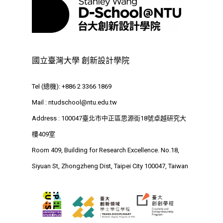
最新消息
國立臺灣大學 創新設計學院
關於我們
Tel (總機): +886 2 3366 1869
業務單位
學院簡介
Mail :
ntudschool@ntu.edu.tw
相關計畫
相關法規
創新教育中心
Address : 100047臺北市中正區思源街18號卓越研究大
樓409室
相關表單
團隊成員
創新領域學士學位學程
跟著董總實習
Room 409, Building for Research Excellence. No.18,
D電子報
領域專長
創意創業學分學程
企業出題X臺大解題
Siyuan St, Zhongzheng Dist, Taipei City 100047, Taiwan
EN
24hrs D
領導學分學程
探索學習計畫
D-Day
實作中心
NTU Beyond Border
⁺SDGs