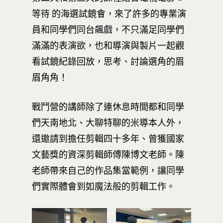
等待 的海選試鏡會，來了許多的專業演
員和同學們同台飆戲，不只滿足同學們
滿滿的表演欲，也和導演與製片一起觀
看試鏡紀錄回放，思考、討論選角的眉
眉角角！
戰鬥營的講師除了連休息時間都和同學
們天南地北、大聊特聊的米導本人外，
還邀請到擔任剪輯四十多年、曾獲國家
文藝獎的資深剪輯師傅陳博文老師。陳
最新消息
老師帶來自己的作品集當範例，讓同學
們實際體會到如魔法般的剪輯工作。
關於我們
業務單位
學院簡介