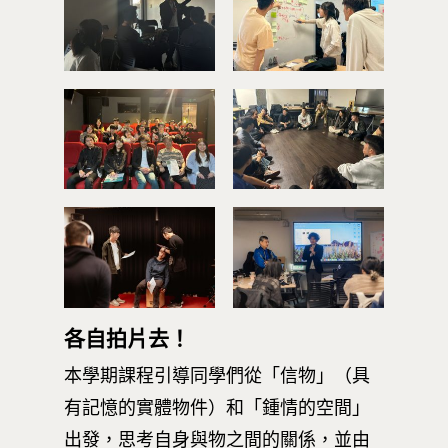
相關計畫
相關法規
創新教育中心
相關表單
團隊成員
創新領域學士學位學程
跟著董總實習
D電子報
領域專長
創意創業學分學程
企業出題X臺大解題
EN
24hrs D
領導學分學程
探索學習計畫
D-Day
實作中心
NTU Beyond Border
⁺SDGs
Tel : +886 2 3366 1869
Address : 100047
思源街18號卓越研究大樓
各自拍片去！
Room 409, Building for
Research Excellence. N
本學期課程引導同學們從「信物」（具
Siyuan St, Zhongzheng D
有記憶的實體物件）和「鍾情的空間」
Taipei City 100047, Tai
出發，思考自身與物之間的關係，並由