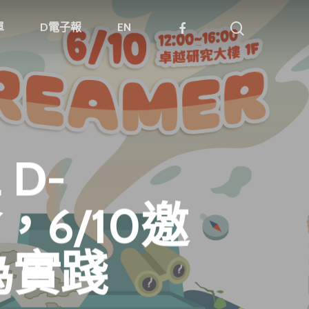
單
D電子報
EN
 D-
會，6/10邀
為實踐