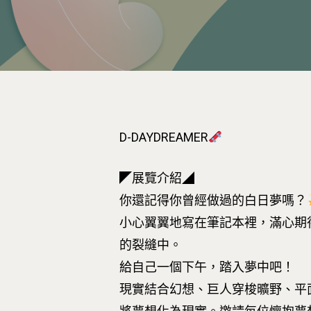
按下Enter開始搜尋，或Esc關閉跳窗
D-DAYDREAMER
◤展覽介紹◢
你還記得你曾經做過的白日夢嗎？
小心翼翼地寫在筆記本裡，滿心期
的裂縫中。
給自己一個下午，踏入夢中吧！
現實結合幻想、巨人穿梭曠野、平