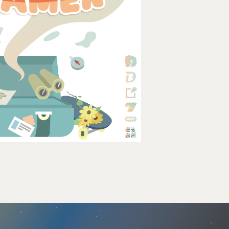
Address : 100047臺北市中正區思
卓越研究大樓409室
Room 409, Building for Research
Excellence. No.18, Siyuan St, Zhon
Dist, Taipei City 100047, Taiwan