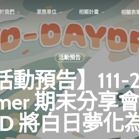
於我們
業務單位
相關計畫
相關表
活動預告
動預告】111-2
amer 期末分享
 D 將白日夢化