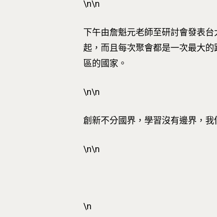
\n\n
下午由詹魁元老師至研討會發表台
起，而且每次聚會都是一次最大的
區的國家。
\n\n
創新不分國界，學習沒有邊界，我們
\n\n
\n