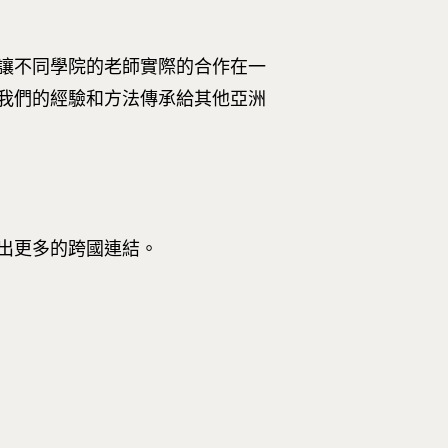
讓不同學院的老師實際的合作在一
我們的經驗和方法傳承給其他亞洲
造出更多的跨國連結。
Tel : +886 2 3366 1869
Address : 100047臺北市中正區思
卓越研究大樓409室
Room 409, Building for Research
Excellence. No.18, Siyuan St, Zhon