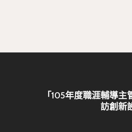
「105年度職涯輔導主
訪創新