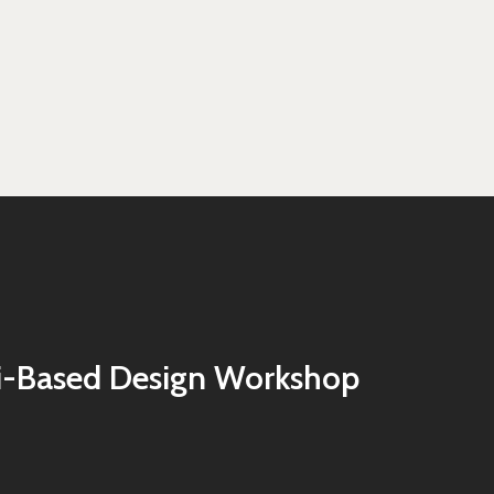
Dist, Taipei City 100047, Taiwan
i-Based Design Workshop