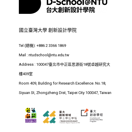
Address : 100047
思源街18號卓越研究大樓
Room 409, Building for
國立臺灣大學 創新設計學院
Research Excellence. N
Siyuan St, Zhongzheng D
Tel (總機): +886 2 3366 1869
Taipei City 100047, Tai
Mail :
ntudschool@ntu.edu.tw
Address : 100047臺北市中正區思源街18號卓越研究大
樓409室
Room 409, Building for Research Excellence. No.18,
Siyuan St, Zhongzheng Dist, Taipei City 100047, Taiwan