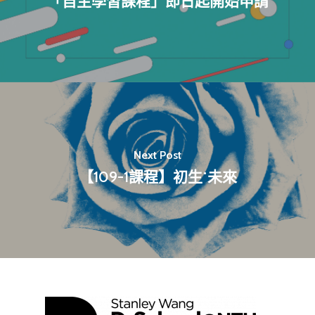
「自主學習課程」即日起開始申請
最新消息
關於我們
業務單位
學院簡介
相關計畫
Next Post
相關法規
創新教育中心
【109-1課程】初生˙未來
相關表單
團隊成員
創新領域學士學位學程
跟著董總實習
D電子報
領域專長
創意創業學分學程
企業出題X臺大解題
EN
24hrs D
領導學分學程
探索學習計畫
D-Day
實作中心
NTU Beyond Border
⁺SDGs
Tel : +886 2 3366 1869